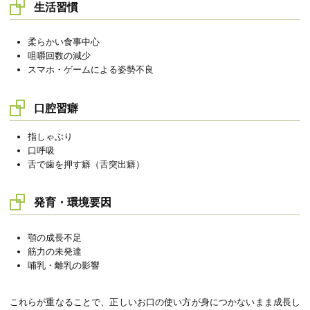
生活習慣
柔らかい食事中心
咀嚼回数の減少
スマホ・ゲームによる姿勢不良
口腔習癖
指しゃぶり
口呼吸
舌で歯を押す癖（舌突出癖）
発育・環境要因
顎の成長不足
筋力の未発達
哺乳・離乳の影響
これらが重なることで、正しいお口の使い方が身につかないまま成長し