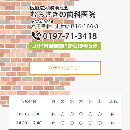
WEB予約はこちら
診療時間
月
火
水
木
金
土
日/祝
9:20～13:00
休
◯
◯
◯
◯
◯
休
14:00～17:40
休
◯
◯
◯
◯
◯
休